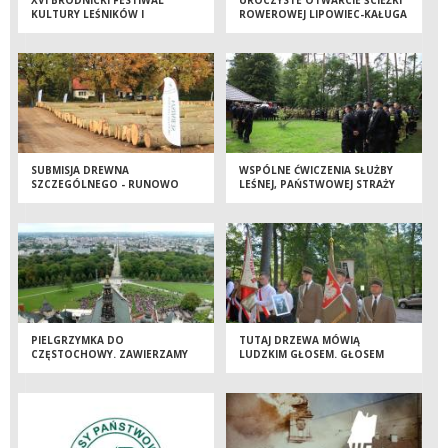
KULTURY LEŚNIKÓW I
ROWEROWEJ LIPOWIEC-KAŁUGA
MYŚLIWYCH BRODNICA 2022
SUBMISJA DREWNA
WSPÓLNE ĆWICZENIA SŁUŻBY
SZCZEGÓLNEGO - RUNOWO
LEŚNEJ, PAŃSTWOWEJ STRAŻY
2022
POŻARNEJ I POLICJI
PIELGRZYMKA DO
TUTAJ DRZEWA MÓWIĄ
CZĘSTOCHOWY. ZAWIERZAMY
LUDZKIM GŁOSEM. GŁOSEM
MARYI RODZINĘ POLSKICH
OFIAR ZBRODNI
LEŚNIKÓW