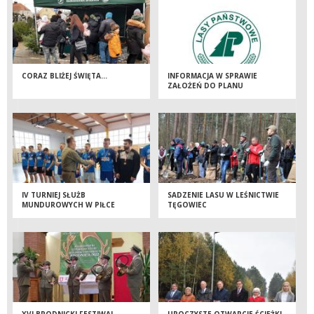
CORAZ BLIŻEJ ŚWIĘTA…
INFORMACJA W SPRAWIE
ZAŁOŻEŃ DO PLANU
URZĄDZENIA LASU
IV TURNIEJ SŁUŻB
SADZENIE LASU W LEŚNICTWIE
MUNDUROWYCH W PIŁCE
TĘGOWIEC
NOŻNEJ
XVI BRODNICKI FESTIWAL
UROCZYSTE OTWARCIE ŚCIEŻKI