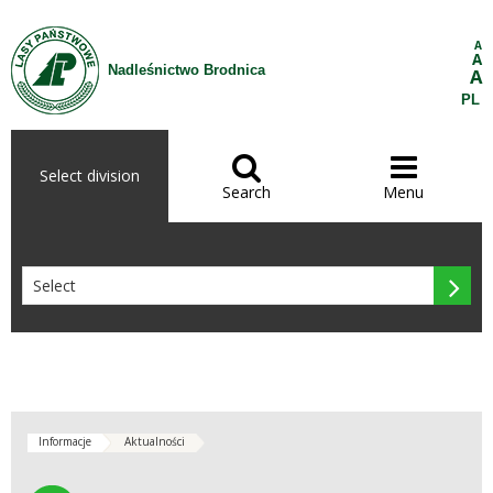
Skip to Content
A
A
Nadleśnictwo Brodnica
A
PL


Select division
Search
Menu

Informacje
Aktualności