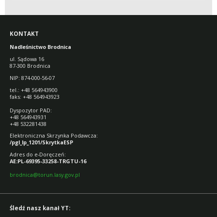
NA OBSZARACH
CENNYCH
PRZYRODNICZO
KONTAKT
Nadleśnictwo Brodnica
ul. Sądowa 16
87-300 Brodnica
NIP: 874-000-56-07
tel.: +48 564943900
faks: +48 564943923
Dyspozytor PAD:
+48 564943931
+48 532281438
Elektroniczna Skrzynka Podawcza:
/pgl_lp_1201/SkrytkaESP
Adres do e-Doręczeń:
AE:PL-69395-33258-TRGTU-16
brodnica@torun.lasy.gov.pl
Śledź nasz kanał YT: