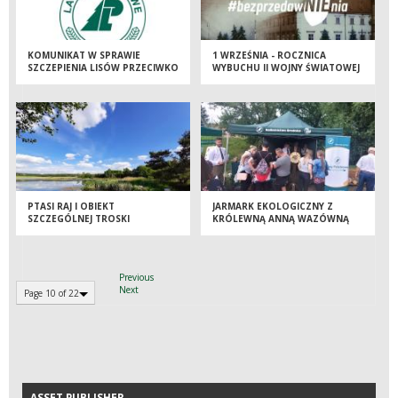
KOMUNIKAT W SPRAWIE
1 WRZEŚNIA - ROCZNICA
SZCZEPIENIA LISÓW PRZECIWKO
WYBUCHU II WOJNY ŚWIATOWEJ
WŚCIEKLIŹNIE
PTASI RAJ I OBIEKT
JARMARK EKOLOGICZNY Z
SZCZEGÓLNEJ TROSKI
KRÓLEWNĄ ANNĄ WAZÓWNĄ
LEŚNIKÓW
Previous
Next
Page 10 of 22
ASSET PUBLISHER
ASSET PUBLISHER