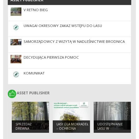
V RETNO BIEG
UWAGA! OKRESOWY ZAKAZ WSTĘPU DO LASU
SAMORZĄDOWCY Z WIZYTĄ W NADLEŚNICTWIE BRODNICA
DECYDUJĄCA PIERWSZA POMOC
KOMUNIKAT
ASSET PUBLISHER
ASSET PUBLISHER
SPRZEDAŻ
LASY DLA MOKRADEŁ
UDOSTĘPNIANIE
DREWNA
– OCHRONA
LASU W
SIEDLISK
NADLEŚNICTWIE
HYDROGENICZNYCH
BRODNICA