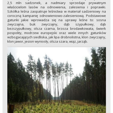
2,5 mln sadzonek, a nadmiary sprzedaje prywatnym
właścicielom lasów na odnowienia, zalesienia i poprawki.
Szkółka leśna zaopatruje leśnictwa w materiał sadzeniowy na
coroczną kampanię odnowieniowo-zalesieniową. Podstawowe
gatunki jakie wprowadza się na uprawy leśne to: sosna
zwyczajna, buk zwyczajny, dąb szypułkowy, dąb
bezszypułkowy, olsza czarna, brzoza brodawkowata, świerk
pospolity, modrzew europejski oraz wiele innych gatunków
wzbogacających siedliska, jak lipa drobnolistna, klon zwyczajny,
klon jawor, jesion wyniosły, olsza szara, wiąz, jarząb.