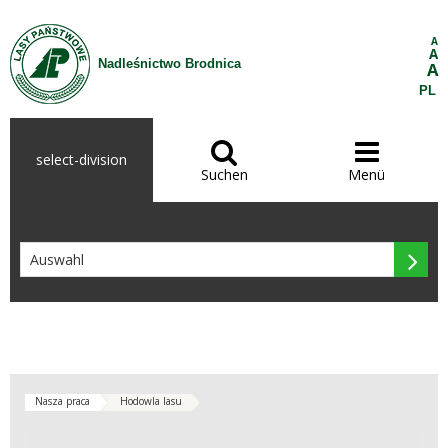
Zum Inhalt wechseln
A
A
Nadleśnictwo Brodnica
A
PL


select-division
Suchen
Menü

Nasza praca
Hodowla lasu