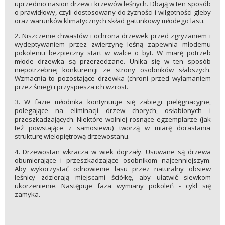
uprzednio nasion drzew i krzewów leśnych. Dbają w ten sposób
o prawidłowy, czyli dostosowany do żyzności i wilgotności gleby
oraz warunków klimatycznych skład gatunkowy młodego lasu.
2. Niszczenie chwastów i ochrona drzewek przed zgryzaniem i
wydeptywaniem przez zwierzynę leśną zapewnia młodemu
pokoleniu bezpieczny start w walce o byt. W miarę potrzeb
młode drzewka są przerzedzane. Unika się w ten sposób
niepotrzebnej konkurencji ze strony osobników słabszych.
Wzmacnia to pozostające drzewka (chroni przed wyłamaniem
przez śnieg) i przyspiesza ich wzrost.
3. W fazie młodnika kontynuuje się zabiegi pielęgnacyjne,
polegające na eliminacji drzew chorych, osłabionych i
przeszkadzających. Niektóre wolniej rosnące egzemplarze (jak
też powstające z samosiewu) tworzą w miarę dorastania
strukturę wielopiętrową drzewostanu.
4. Drzewostan wkracza w wiek dojrzały. Usuwane są drzewa
obumierające i przeszkadzające osobnikom najcenniejszym.
Aby wykorzystać odnowienie lasu przez naturalny obsiew
leśnicy zdzierają miejscami ściółkę, aby ułatwić siewkom
ukorzenienie. Następuje faza wymiany pokoleń - cykl się
zamyka.