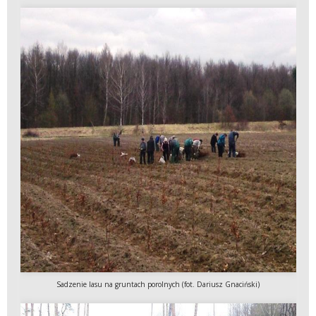
Sadzenie lasu na gruntach porolnych (fot. Dariusz Gnaciński)