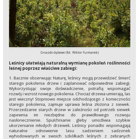
Gniazdo dębowe (fot. Wiktor Furmanek)
Leśnicy ułatwiają naturalną wymianę pokoleń roślinności
leśnej poprzez właściwe zabiegi:
1. Bacznie obserwując Naturę, leśnicy mogą przewidzieć śmierć
starego pokolenia drzew i zaplanować odpowiednie zabiegi.
Wykorzystując swoje doświadczenie, potrafią wspomagać
rozwój i wzrost nowego pokolenia. Chociaż drzewa umierają, las
jest wieczny! Stopniowo miejsce odchodzącego z konieczności
starego pokolenia, zajmuje uprawa leśna złożona z siewek.
Przerzedzanie starych drzew w zależności od potrzeb siewek
zapewnia im niezbędne do prawidłowego rozwoju
nasłonecznienie. Spulchnianie gleby umożliwia szybkie
ukorzenianie młodych drzewek. Leśnicy ponadto wspomagają
naturalne odnowienie lasu sadzeniem sadzonek
wyhodowanych w swoich szkółkach leśnych z zebranych