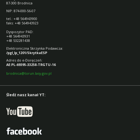
87-300 Brodnica
NIP: 874-000-56-07
tel.: +48 564943900
faks: +48 564943923
Dyspozytor PAD:
+48 564943931
+48 532281438
Elektroniczna Skrzynka Podawcza:
/pgl_lp_1201/SkrytkaESP
Adres do e-Doręczeń:
AE:PL-69395-33258-TRGTU-16
brodnica@torun.lasy.gov.pl
Śledź nasz kanał YT: